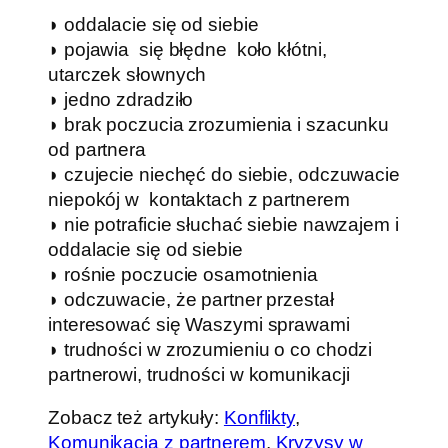
◗ oddalacie się od siebie
◗ pojawia się błędne koło kłótni,
utarczek słownych
◗ jedno zdradziło
◗ brak poczucia zrozumienia i szacunku
od partnera
◗ czujecie niechęć do siebie, odczuwacie
niepokój w kontaktach z partnerem
◗ nie potraficie słuchać siebie nawzajem i
oddalacie się od siebie
◗ rośnie poczucie osamotnienia
◗ odczuwacie, że partner przestał
interesować się Waszymi sprawami
◗ trudności w zrozumieniu o co chodzi
partnerowi, trudności w komunikacji
Zobacz też artykuły:
Konflikty
,
Komunikacja z partnerem
,
Kryzysy w